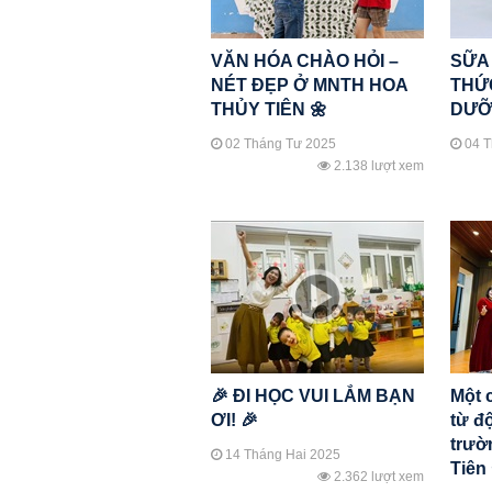
VĂN HÓA CHÀO HỎI –
SỮA
NÉT ĐẸP Ở MNTH HOA
THỨ
THỦY TIÊN 🌼
DƯỠ
02 Tháng Tư 2025
04 T
2.138 lượt xem
🎉 ĐI HỌC VUI LẮM BẠN
Một 
ƠI! 🎉
từ đ
trườ
14 Tháng Hai 2025
Tiên
2.362 lượt xem