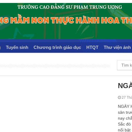
g
Tuyển sinh
Chương trình giáo dục
HTQT
Thư viện ảnh
NGÀ
27 Th
NGÀY H
sân tr
nay chắ
Sắc đỏ
nổi bật