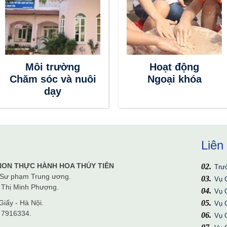
Môi trường
Hoạt động
Chăm sóc và nuôi
Ngoại khóa
dạy
Liên
Bộ 
NON THỰC HÀNH HOA THỦY TIÊN
Trư
 Sư phạm Trung ương.
Vụ 
g Thị Minh Phượng.
Vụ 
iấy - Hà Nội.
Vụ 
 7916334.
Vụ 