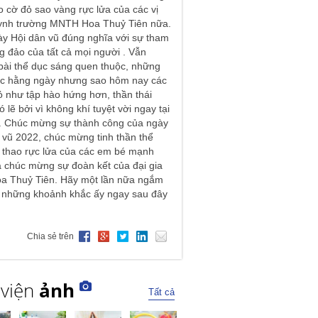
o cờ đỏ sao vàng rực lửa của các vị
ynh trường MNTH Hoa Thuỷ Tiên nữa.
y Hội dân vũ đúng nghĩa với sự tham
g đảo của tất cả mọi người . Vẫn
ài thể dục sáng quen thuộc, những
ác hằng ngày nhưng sao hôm nay các
 như tập hào hứng hơn, thần thái
 lẽ bởi vì không khí tuyệt vời ngay tại
y. Chúc mừng sự thành công của ngày
 vũ 2022, chúc mừng tinh thần thể
 thao rực lửa của các em bé mạnh
 chúc mừng sự đoàn kết của đại gia
oa Thuỷ Tiên. Hãy một lần nữa ngắm
i những khoảnh khắc ấy ngay sau đây
Chia sẻ trên
 viện
ảnh
Tất cả