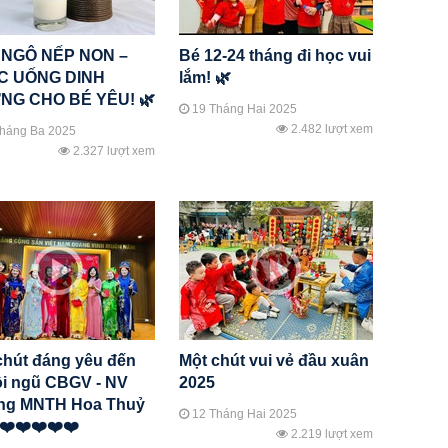
 NGÔ NẾP NON –
Bé 12-24 tháng đi học vui
C UỐNG DINH
lắm! 🌿
NG CHO BÉ YÊU! 🌿
19 Tháng Hai 2025
2.482 lượt xem
háng Ba 2025
2.327 lượt xem
chút đáng yêu đến
Một chút vui vẻ đầu xuân
ội ngũ CBGV - NV
2025
ng MNTH Hoa Thuỷ
12 Tháng Hai 2025
 ❤️❤️❤️❤️❤️
2.219 lượt xem