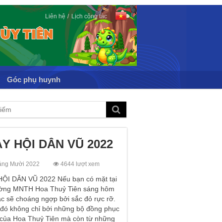
Liên hệ
Lịch công tác
Góc phụ huynh
Y HỘI DÂN VŨ 2022
áng Mười 2022
4644 lượt xem
ỘI DÂN VŨ 2022 Nếu bạn có mặt tại
ường MNTH Hoa Thuỷ Tiên sáng hôm
c sẽ choáng ngợp bởi sắc đỏ rực rỡ.
 đó không chỉ bởi những bộ đồng phục
 của Hoa Thuỷ Tiên mà còn từ những