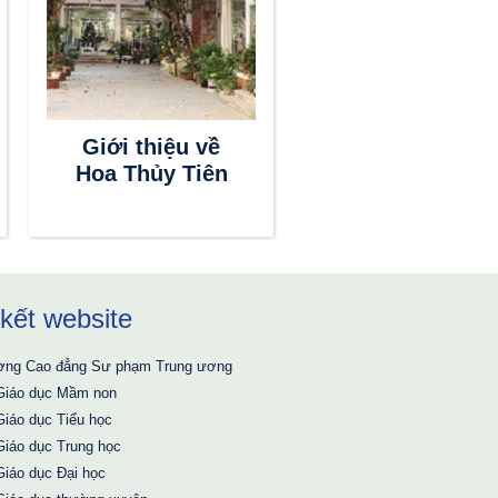
Giới thiệu về
Hoa Thủy Tiên
 kết website
Giáo dục và Đào tạo
ờng Cao đẳng Sư phạm Trung ương
Giáo dục Mầm non
Giáo dục Tiểu học
Giáo dục Trung học
Giáo dục Đại học