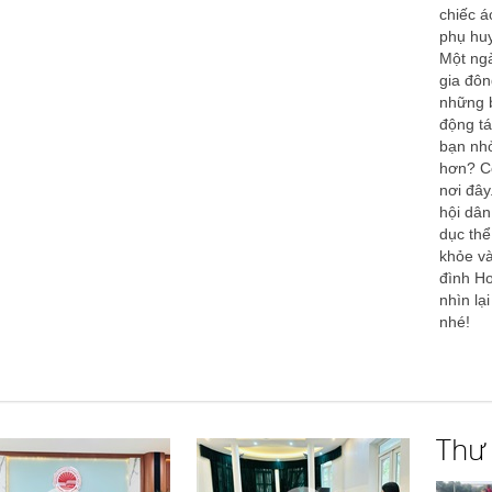
chiếc á
phụ hu
Một ngà
gia đôn
những b
động t
bạn nhỏ
hơn? Có
nơi đâ
hội dân
dục thể
khỏe và
đình H
nhìn lạ
nhé!
Thư