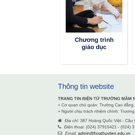
Thông tin
Chương trình
tuyển sinh
giáo dục
Thông tin website
TRANG TIN ĐIỆN TỬ TRƯỜNG MẦM 
+ Cơ quan chủ quản: Trường Cao đẳng
+ Người chịu trách nhiệm chính: Trươn
Địa chỉ:
387 Hoàng Quốc Việt - Cầu G
Điện thoại:
(024) 37915421 - (024) 3
Email:
admin@hoathuytien.edu.vn