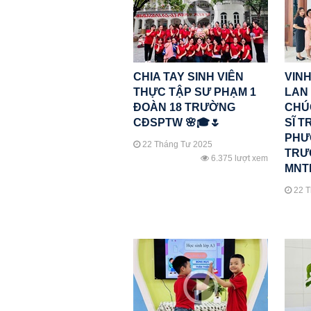
CHIA TAY SINH VIÊN
VINH
THỰC TẬP SƯ PHẠM 1
LAN
ĐOÀN 18 TRƯỜNG
CHÚ
CĐSPTW 🌸🎓🌷
SĨ T
PHƯ
22 Tháng Tư 2025
TRƯ
6.375 lượt xem
MNT
22 T