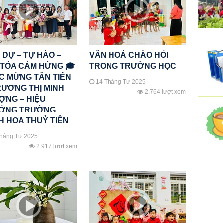
 DỰ – TỰ HÀO –
VĂN HOÁ CHÀO HỎI
 TỎA CẢM HỨNG 🎓
TRONG TRƯỜNG HỌC
C MỪNG TÂN TIẾN
14 Tháng Tư 2025
RƯƠNG THỊ MINH
2.764 lượt xem
ỢNG – HIỆU
ỞNG TRƯỜNG
H HOA THUỶ TIÊN
háng Tư 2025
2.917 lượt xem