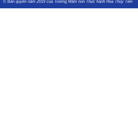
© Bản quyền năm 2019 của Trường Mầm non Thực hành Hoa Thủy Tiên