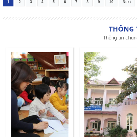
1
2
3
4
5
6
7
8
9
10
Next
THÔNG 
Thông tin chun