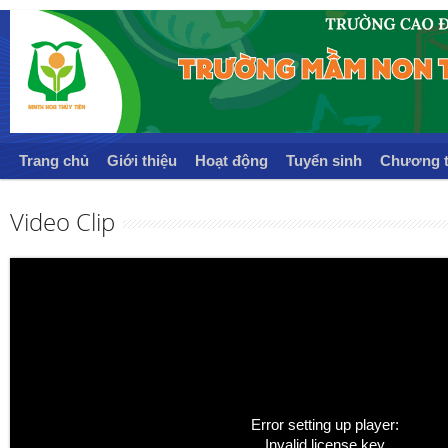
Trang chủ
Giới thiệu
Hoạt động
Tuyển sinh
Chương t
Video Clip
Error setting up player:
Invalid license key