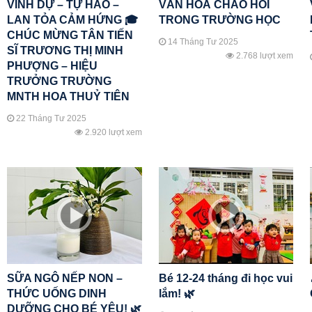
VINH DỰ – TỰ HÀO –
VĂN HOÁ CHÀO HỎI
LAN TỎA CẢM HỨNG 🎓
TRONG TRƯỜNG HỌC
CHÚC MỪNG TÂN TIẾN
14 Tháng Tư 2025
SĨ TRƯƠNG THỊ MINH
2.768 lượt xem
PHƯỢNG – HIỆU
TRƯỞNG TRƯỜNG
MNTH HOA THUỶ TIÊN
22 Tháng Tư 2025
2.920 lượt xem
SỮA NGÔ NẾP NON –
Bé 12-24 tháng đi học vui
THỨC UỐNG DINH
lắm! 🌿
DƯỠNG CHO BÉ YÊU! 🌿