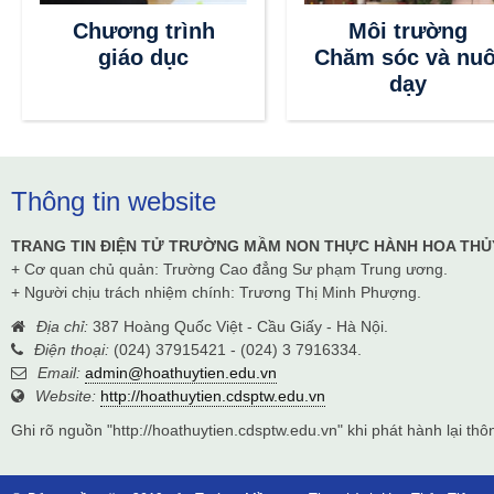
Chương trình
Môi trường
giáo dục
Chăm sóc và nuô
dạy
Thông tin website
TRANG TIN ĐIỆN TỬ TRƯỜNG MẦM NON THỰC HÀNH HOA THỦ
+ Cơ quan chủ quản: Trường Cao đẳng Sư phạm Trung ương.
+ Người chịu trách nhiệm chính: Trương Thị Minh Phượng.
Địa chỉ:
387 Hoàng Quốc Việt - Cầu Giấy - Hà Nội.
Điện thoại:
(024) 37915421 - (024) 3 7916334.
Email:
admin@hoathuytien.edu.vn
Website:
http://hoathuytien.cdsptw.edu.vn
Ghi rõ nguồn "http://hoathuytien.cdsptw.edu.vn" khi phát hành lại thôn