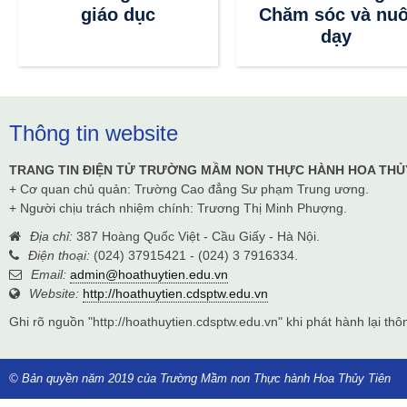
giáo dục
Chăm sóc và nuô
dạy
Thông tin website
TRANG TIN ĐIỆN TỬ TRƯỜNG MẦM NON THỰC HÀNH HOA THỦ
+ Cơ quan chủ quản: Trường Cao đẳng Sư phạm Trung ương.
+ Người chịu trách nhiệm chính: Trương Thị Minh Phượng.
Địa chỉ:
387 Hoàng Quốc Việt - Cầu Giấy - Hà Nội.
Điện thoại:
(024) 37915421 - (024) 3 7916334.
Email:
admin@hoathuytien.edu.vn
Website:
http://hoathuytien.cdsptw.edu.vn
Ghi rõ nguồn "http://hoathuytien.cdsptw.edu.vn" khi phát hành lại thôn
© Bản quyền năm 2019 của Trường Mầm non Thực hành Hoa Thủy Tiên