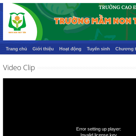
Trang chủ
Giới thiệu
Hoạt động
Tuyển sinh
Chương t
Video Clip
Error setting up player:
Invalid license key