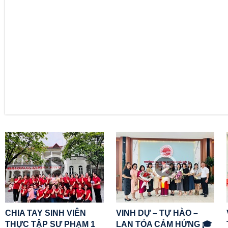
CHIA TAY SINH VIÊN
VINH DỰ – TỰ HÀO –
THỰC TẬP SƯ PHẠM 1
LAN TỎA CẢM HỨNG 🎓