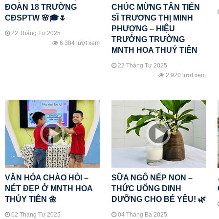
ĐOÀN 18 TRƯỜNG
CHÚC MỪNG TÂN TIẾN
CĐSPTW 🌸🎓🌷
SĨ TRƯƠNG THỊ MINH
PHƯỢNG – HIỆU
22 Tháng Tư 2025
TRƯỞNG TRƯỜNG
6.384 lượt xem
MNTH HOA THUỶ TIÊN
22 Tháng Tư 2025
2.920 lượt xem
VĂN HÓA CHÀO HỎI –
SỮA NGÔ NẾP NON –
NÉT ĐẸP Ở MNTH HOA
THỨC UỐNG DINH
THỦY TIÊN 🌼
DƯỠNG CHO BÉ YÊU! 🌿
02 Tháng Tư 2025
04 Tháng Ba 2025