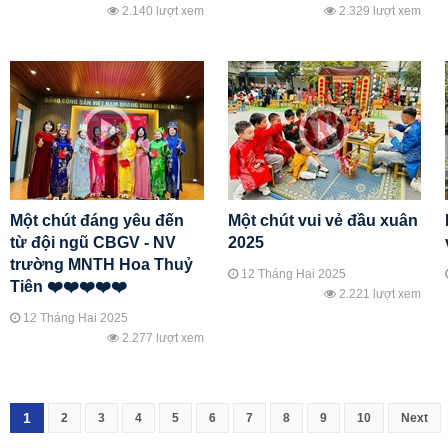
2.140 lượt xem
2.329 lượt xem
Một chút đáng yêu đến
Một chút vui vẻ đầu xuân
từ đội ngũ CBGV - NV
2025
trường MNTH Hoa Thuỷ
12 Tháng Hai 2025
Tiên ❤️❤️❤️❤️❤️
2.221 lượt xem
12 Tháng Hai 2025
2.277 lượt xem
1
2
3
4
5
6
7
8
9
10
Next