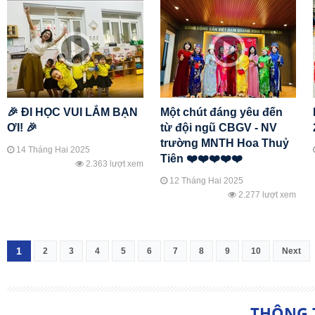
🎉 ĐI HỌC VUI LẮM BẠN
Một chút đáng yêu đến
ƠI! 🎉
từ đội ngũ CBGV - NV
trường MNTH Hoa Thuỷ
14 Tháng Hai 2025
Tiên ❤️❤️❤️❤️❤️
2.363 lượt xem
12 Tháng Hai 2025
2.277 lượt xem
1
2
3
4
5
6
7
8
9
10
Next
THÔNG 