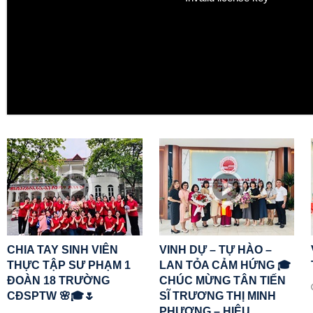
CHIA TAY SINH VIÊN
VINH DỰ – TỰ HÀO –
THỰC TẬP SƯ PHẠM 1
LAN TỎA CẢM HỨNG 🎓
ĐOÀN 18 TRƯỜNG
CHÚC MỪNG TÂN TIẾN
CĐSPTW 🌸🎓🌷
SĨ TRƯƠNG THỊ MINH
PHƯỢNG – HIỆU