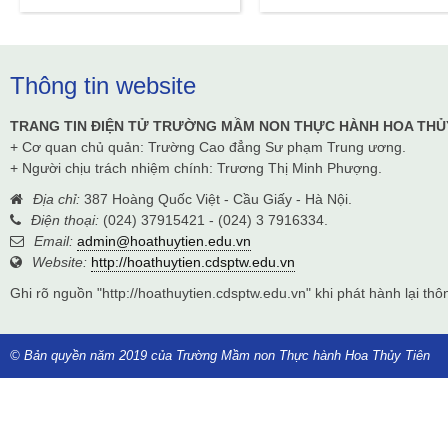
Thông tin website
TRANG TIN ĐIỆN TỬ TRƯỜNG MẦM NON THỰC HÀNH HOA THỦ
+ Cơ quan chủ quản: Trường Cao đẳng Sư phạm Trung ương.
+ Người chịu trách nhiệm chính: Trương Thị Minh Phượng.
Địa chỉ:
387 Hoàng Quốc Việt - Cầu Giấy - Hà Nội.
Điện thoại:
(024) 37915421 - (024) 3 7916334.
Email:
admin@hoathuytien.edu.vn
Website:
http://hoathuytien.cdsptw.edu.vn
Ghi rõ nguồn "http://hoathuytien.cdsptw.edu.vn" khi phát hành lại thôn
© Bản quyền năm 2019 của Trường Mầm non Thực hành Hoa Thủy Tiên