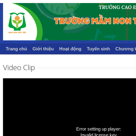
Trang chủ
Giới thiệu
Hoạt động
Tuyển sinh
Chương t
Video Clip
Error setting up player:
Invalid license key