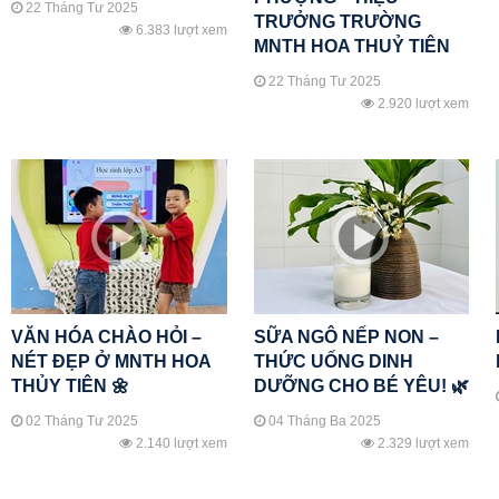
22 Tháng Tư 2025
TRƯỞNG TRƯỜNG
6.383 lượt xem
MNTH HOA THUỶ TIÊN
22 Tháng Tư 2025
2.920 lượt xem
VĂN HÓA CHÀO HỎI –
SỮA NGÔ NẾP NON –
NÉT ĐẸP Ở MNTH HOA
THỨC UỐNG DINH
THỦY TIÊN 🌼
DƯỠNG CHO BÉ YÊU! 🌿
02 Tháng Tư 2025
04 Tháng Ba 2025
2.140 lượt xem
2.329 lượt xem