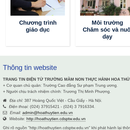
Chương trình
Môi trường
giáo dục
Chăm sóc và nuô
dạy
Thông tin website
TRANG TIN ĐIỆN TỬ TRƯỜNG MẦM NON THỰC HÀNH HOA THỦ
+ Cơ quan chủ quản: Trường Cao đẳng Sư phạm Trung ương.
+ Người chịu trách nhiệm chính: Trương Thị Minh Phượng.
Địa chỉ:
387 Hoàng Quốc Việt - Cầu Giấy - Hà Nội.
Điện thoại:
(024) 37915421 - (024) 3 7916334.
Email:
admin@hoathuytien.edu.vn
Website:
http://hoathuytien.cdsptw.edu.vn
Ghi rõ nguồn "http://hoathuytien.cdsptw.edu.vn" khi phát hành lại thôn