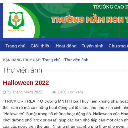
Trang chủ
Giới thiệu
Hoạt động
Tuyển sinh
Chương t
Trang chủ
Thư viện ảnh
Thư viện ảnh
Halloween 2022
31 Tháng Mười 2022
1.460 lượt xem
“TRICK OR TREAT” Ở trường MNTH Hoa Thuỷ Tiên không phải hoạt 
thể, rầm rộ mà có những hoạt động chỉ tổ chức nho nhỏ xinh xinh nh
“Halloween” là một trong số những hoạt động đó. Halloween của Hoa 
chơi đường phố “trick or treat” giúp các bạn nhỏ tiếp cận một cách n
của các nước trên thế giới. Những nhân vật như phù thủy ghê gớm, 