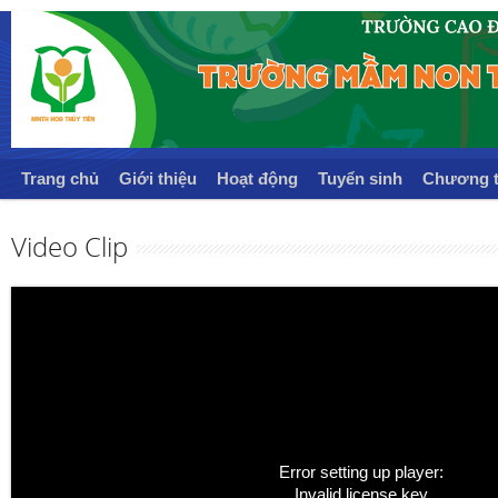
Trang chủ
Giới thiệu
Hoạt động
Tuyển sinh
Chương t
Video Clip
Error setting up player:
Invalid license key