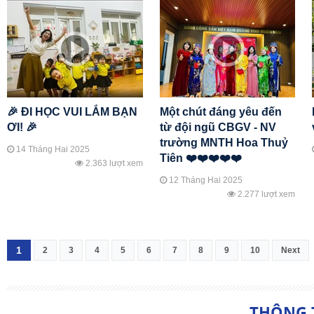
🎉 ĐI HỌC VUI LẮM BẠN
Một chút đáng yêu đến
ƠI! 🎉
từ đội ngũ CBGV - NV
trường MNTH Hoa Thuỷ
14 Tháng Hai 2025
Tiên ❤️❤️❤️❤️❤️
2.363 lượt xem
12 Tháng Hai 2025
2.277 lượt xem
1
2
3
4
5
6
7
8
9
10
Next
THÔNG 