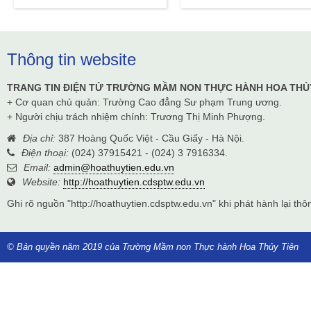
Thông tin website
TRANG TIN ĐIỆN TỬ TRƯỜNG MẦM NON THỰC HÀNH HOA THỦ
+ Cơ quan chủ quản: Trường Cao đẳng Sư phạm Trung ương.
+ Người chịu trách nhiệm chính: Trương Thị Minh Phượng.
Địa chỉ:
387 Hoàng Quốc Việt - Cầu Giấy - Hà Nội.
Điện thoại:
(024) 37915421 - (024) 3 7916334.
Email:
admin@hoathuytien.edu.vn
Website:
http://hoathuytien.cdsptw.edu.vn
Ghi rõ nguồn "http://hoathuytien.cdsptw.edu.vn" khi phát hành lại thôn
© Bản quyền năm 2019 của Trường Mầm non Thực hành Hoa Thủy Tiên