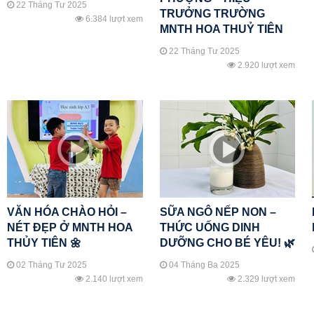
22 Tháng Tư 2025
TRƯỞNG TRƯỜNG
6.384 lượt xem
MNTH HOA THUỶ TIÊN
22 Tháng Tư 2025
2.920 lượt xem
VĂN HÓA CHÀO HỎI –
SỮA NGÔ NẾP NON –
NÉT ĐẸP Ở MNTH HOA
THỨC UỐNG DINH
THỦY TIÊN 🌼
DƯỠNG CHO BÉ YÊU! 🌿
02 Tháng Tư 2025
04 Tháng Ba 2025
2.140 lượt xem
2.329 lượt xem