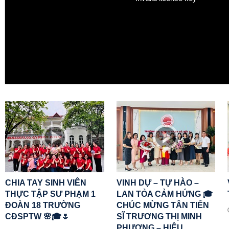
CHIA TAY SINH VIÊN
VINH DỰ – TỰ HÀO –
THỰC TẬP SƯ PHẠM 1
LAN TỎA CẢM HỨNG 🎓
ĐOÀN 18 TRƯỜNG
CHÚC MỪNG TÂN TIẾN
CĐSPTW 🌸🎓🌷
SĨ TRƯƠNG THỊ MINH
PHƯỢNG – HIỆU