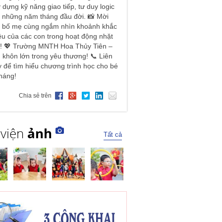
 dựng kỹ năng giao tiếp, tư duy logic
 những năm tháng đầu đời. 📸 Mời
, bố mẹ cùng ngắm nhìn khoảnh khắc
u của các con trong hoạt động nhặt
é! 💖 Trường MNTH Hoa Thủy Tiên –
 khôn lớn trong yêu thương! 📞 Liên
 để tìm hiểu chương trình học cho bé
háng!
Chia sẻ trên
 viện
ảnh
Tất cả