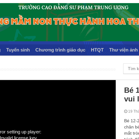
g
Tuyển sinh
Chương trình giáo dục
HTQT
Thư viện ảnh
Bé 1
vui 
19 Th
Bé 12-2
chân b
ror setting up player:
mắt trò
Invalid license key