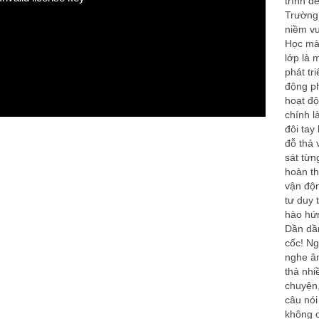
trình đ
Trường
niềm vu
Học mà
lớp là 
phát tr
động ph
hoạt độ
chính l
đôi tay
đỗ thả 
sát từn
hoàn th
vận độn
tư duy 
hào hứ
Dần dần
cốc! Ng
nghe âm
thả nhi
chuyện,
câu nói
không c