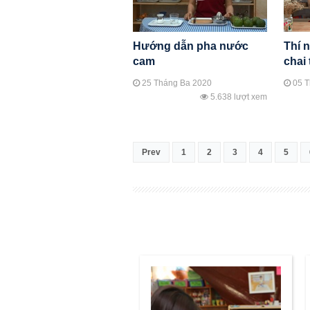
Hướng dẫn pha nước
Thí 
cam
chai 
25 Tháng Ba 2020
05 T
5.638 lượt xem
Prev
1
2
3
4
5