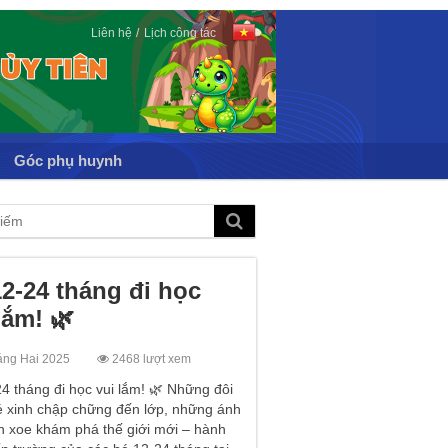
Liên hệ
Lịch công tác
Góc phụ huynh
2-24 tháng đi học
lắm! 🌿
áng Hai 2025
2468 lượt xem
4 tháng đi học vui lắm! 🌿 Những đôi
é xinh chập chững đến lớp, những ánh
n xoe khám phá thế giới mới – hành