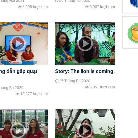
háng Hai 2021
06 Tháng Tư 2020
5.095 lượt xem
6.007 lượt xem
g dẫn gấp quạt
Story: The lion is coming.
25 Tháng Ba 2020
5.051 lượt xem
háng Ba 2020
10.877 lượt xem