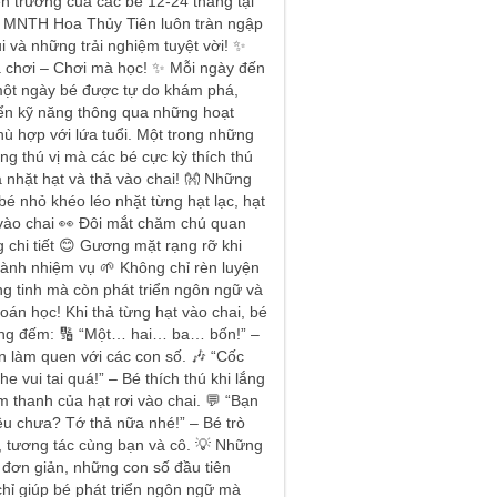
ến trường của các bé 12-24 tháng tại
 MNTH Hoa Thủy Tiên luôn tràn ngập
i và những trải nghiệm tuyệt vời! ✨
 chơi – Chơi mà học! ✨ Mỗi ngày đến
một ngày bé được tự do khám phá,
iển kỹ năng thông qua những hoạt
ù hợp với lứa tuổi. Một trong những
ng thú vị mà các bé cực kỳ thích thú
à nhặt hạt và thả vào chai! 👐 Những
 bé nhỏ khéo léo nhặt từng hạt lạc, hạt
vào chai 👀 Đôi mắt chăm chú quan
g chi tiết 😊 Gương mặt rạng rỡ khi
ành nhiệm vụ 🌱 Không chỉ rèn luyện
g tinh mà còn phát triển ngôn ngữ và
toán học! Khi thả từng hạt vào chai, bé
ng đếm: 🔢 “Một… hai… ba… bốn!” –
 làm quen với các con số. 🎶 “Cốc
he vui tai quá!” – Bé thích thú khi lắng
 thanh của hạt rơi vào chai. 💬 “Bạn
ều chưa? Tớ thả nữa nhé!” – Bé trò
 tương tác cùng bạn và cô. 💡 Những
 đơn giản, những con số đầu tiên
hỉ giúp bé phát triển ngôn ngữ mà