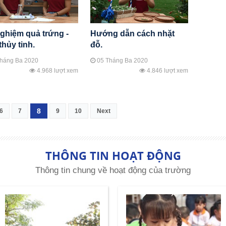
nghiệm quả trứng -
Hướng dẫn cách nhặt
thủy tinh.
đỗ.
háng Ba 2020
05 Tháng Ba 2020
4.968 lượt xem
4.846 lượt xem
8
6
7
9
10
Next
THÔNG TIN HOẠT ĐỘNG
Thông tin chung về hoạt động của trường