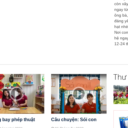
còn xây
ngay từ
ông bà
đáng yê
hạt nh
Nơi con
hệ ngay
12-24 t
Thư
 bay phép thuật
Câu chuyện: Sói con