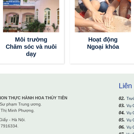
Môi trường
Hoạt động
Chăm sóc và nuôi
Ngoại khóa
dạy
Liên
Bộ 
NON THỰC HÀNH HOA THỦY TIÊN
Trư
 Sư phạm Trung ương.
Vụ 
g Thị Minh Phượng.
Vụ 
iấy - Hà Nội.
Vụ 
 7916334.
Vụ 