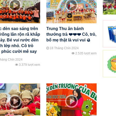
c đèn sao sáng trên
Trung Thu ăn bánh
Trống lân rộn rã khắp
thưởng trà ❤️❤️❤️ Cô, trò,
này. Bé vui rước đèn
bố mẹ thật là vui vui 🥮
h lớp nhỏ. Cô trò
18 Tháng Chín 2024
 phúc cười mê say
2.535 lượt xem
háng Chín 2024
3.379 lượt xem