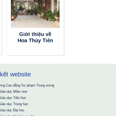
Giới thiệu về
Hoa Thủy Tiên
 kết website
Giáo dục và Đào tạo
ờng Cao đẳng Sư phạm Trung ương
Giáo dục Mầm non
Giáo dục Tiểu học
Giáo dục Trung học
Giáo dục Đại học