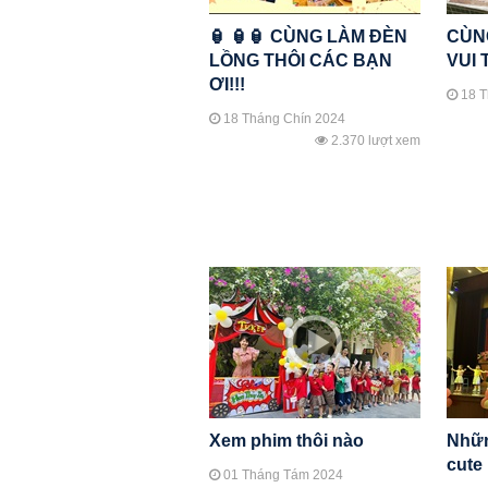
🏮 🏮🏮 CÙNG LÀM ĐÈN
CÙN
LỒNG THÔI CÁC BẠN
VUI 
ƠI!!!
18 T
18 Tháng Chín 2024
2.370 lượt xem
Xem phim thôi nào
Nhữn
cute
01 Tháng Tám 2024