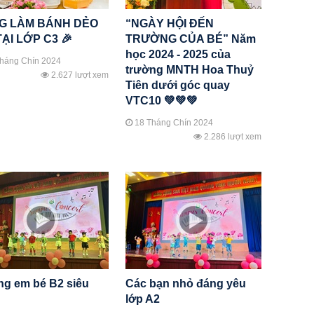
G LÀM BÁNH DẺO
“NGÀY HỘI ĐẾN
TẠI LỚP C3 🎉
TRƯỜNG CỦA BÉ” Năm
học 2024 - 2025 của
háng Chín 2024
trường MNTH Hoa Thuỷ
2.627 lượt xem
Tiên dưới góc quay
VTC10 💚💚💚
18 Tháng Chín 2024
2.286 lượt xem
g em bé B2 siêu
Các bạn nhỏ đáng yêu
lớp A2