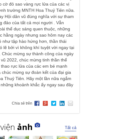
o cờ đỏ sao vàng rực lửa của các vị
ynh trường MNTH Hoa Thuỷ Tiên nữa.
y Hội dân vũ đúng nghĩa với sự tham
g đảo của tất cả mọi người . Vẫn
ài thể dục sáng quen thuộc, những
ác hằng ngày nhưng sao hôm nay các
 như tập hào hứng hơn, thần thái
 lẽ bởi vì không khí tuyệt vời ngay tại
y. Chúc mừng sự thành công của ngày
 vũ 2022, chúc mừng tinh thần thể
 thao rực lửa của các em bé mạnh
 chúc mừng sự đoàn kết của đại gia
oa Thuỷ Tiên. Hãy một lần nữa ngắm
i những khoảnh khắc ấy ngay sau đây
Chia sẻ trên
 viện
ảnh
Tất cả