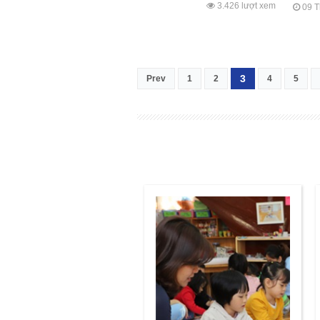
3.426 lượt xem
09 T
3
Prev
1
2
4
5