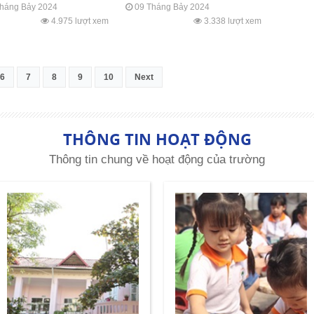
háng Bảy 2024
09 Tháng Bảy 2024
4.975 lượt xem
3.338 lượt xem
6
7
8
9
10
Next
THÔNG TIN HOẠT ĐỘNG
Thông tin chung về hoạt động của trường