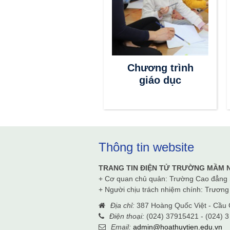
Thông tin
Chương trình
tuyển sinh
giáo dục
Thông tin website
TRANG TIN ĐIỆN TỬ TRƯỜNG MẦM 
+ Cơ quan chủ quản: Trường Cao đẳng
+ Người chịu trách nhiệm chính: Trươn
Địa chỉ:
387 Hoàng Quốc Việt - Cầu G
Điện thoại:
(024) 37915421 - (024) 3
Email:
admin@hoathuytien.edu.vn