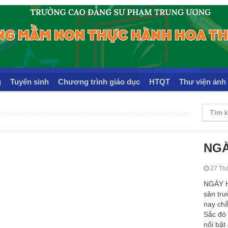
g
Tuyển sinh
Chương trình giáo dục
HTQT
Thư viện ảnh
NGÀ
27 Th
NGÀY H
sân tr
nay chắ
Sắc đỏ
nổi bật