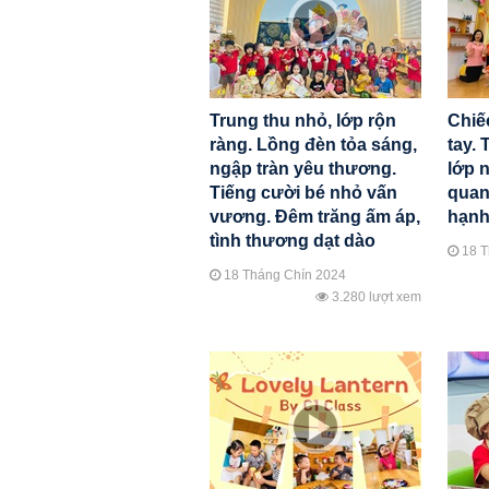
Trung thu nhỏ, lớp rộn
Chiế
ràng. Lồng đèn tỏa sáng,
tay. 
ngập tràn yêu thương.
lớp 
Tiếng cười bé nhỏ vấn
quan
vương. Đêm trăng ấm áp,
hạnh
tình thương dạt dào
18 T
18 Tháng Chín 2024
3.280 lượt xem