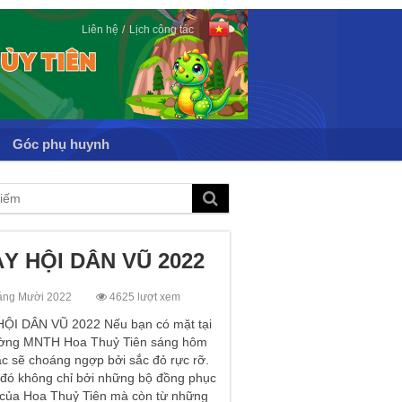
Liên hệ
Lịch công tác
Góc phụ huynh
Y HỘI DÂN VŨ 2022
áng Mười 2022
4625 lượt xem
ỘI DÂN VŨ 2022 Nếu bạn có mặt tại
ường MNTH Hoa Thuỷ Tiên sáng hôm
c sẽ choáng ngợp bởi sắc đỏ rực rỡ.
 đó không chỉ bởi những bộ đồng phục
 của Hoa Thuỷ Tiên mà còn từ những