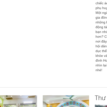
chiếc á
phụ hu
Một ngà
gia đôn
những b
động t
bạn nhỏ
hơn? Có
nơi đâ
hội dân
dục thể
khỏe và
đình H
nhìn lạ
nhé!
Thư