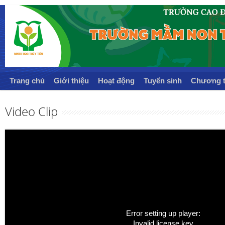
Trang chủ
Giới thiệu
Hoạt động
Tuyển sinh
Chương t
Video Clip
Error setting up player:
Invalid license key