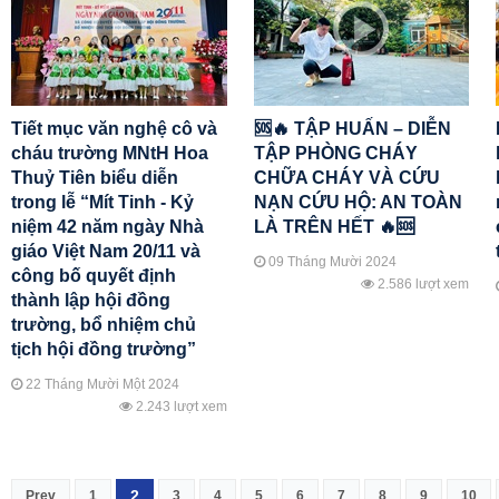
Tiết mục văn nghệ cô và
🆘🔥 TẬP HUẤN – DIỄN
cháu trường MNtH Hoa
TẬP PHÒNG CHÁY
Thuỷ Tiên biểu diễn
CHỮA CHÁY VÀ CỨU
trong lễ “Mít Tinh - Kỷ
NẠN CỨU HỘ: AN TOÀN
niệm 42 năm ngày Nhà
LÀ TRÊN HẾT 🔥🆘
giáo Việt Nam 20/11 và
09 Tháng Mười 2024
công bố quyết định
2.586 lượt xem
thành lập hội đồng
trường, bổ nhiệm chủ
tịch hội đồng trường”
22 Tháng Mười Một 2024
2.243 lượt xem
2
Prev
1
3
4
5
6
7
8
9
10