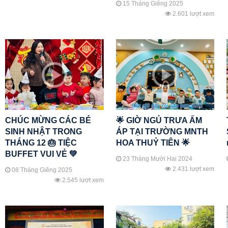
15 Tháng Giêng 2025
2.601 lượt xem
CHÚC MỪNG CÁC BÉ
🌟 GIỜ NGỦ TRƯA ẤM
SINH NHẬT TRONG
ÁP TẠI TRƯỜNG MNTH
THÁNG 12 🎂 TIỆC
HOA THUỶ TIÊN 🌟
BUFFET VUI VẺ 💚
23 Tháng Mười Hai 2024
2.431 lượt xem
08 Tháng Giêng 2025
2.545 lượt xem