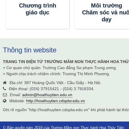
Chương trình
Môi trường
giáo dục
Chăm sóc và nuô
dạy
Thông tin website
TRANG TIN ĐIỆN TỬ TRƯỜNG MẦM NON THỰC HÀNH HOA THỦ
+ Cơ quan chủ quản: Trường Cao đẳng Sư phạm Trung ương.
+ Người chịu trách nhiệm chính: Trương Thị Minh Phượng.
Địa chỉ:
387 Hoàng Quốc Việt - Cầu Giấy - Hà Nội.
Điện thoại:
(024) 37915421 - (024) 3 7916334.
Email:
admin@hoathuytien.edu.vn
Website:
http://hoathuytien.cdsptw.edu.vn
Ghi rõ nguồn "http://hoathuytien.cdsptw.edu.vn" khi phát hành lại thôn
© Bản quyền năm 2019 của Trường Mầm non Thực hành Hoa Thủy Tiên