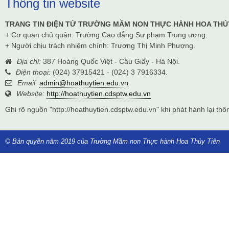
Thông tin website
TRANG TIN ĐIỆN TỬ TRƯỜNG MẦM NON THỰC HÀNH HOA THỦ
+ Cơ quan chủ quản: Trường Cao đẳng Sư phạm Trung ương.
+ Người chịu trách nhiệm chính: Trương Thị Minh Phượng.
Địa chỉ:
387 Hoàng Quốc Việt - Cầu Giấy - Hà Nội.
Điện thoại:
(024) 37915421 - (024) 3 7916334.
Email:
admin@hoathuytien.edu.vn
Website:
http://hoathuytien.cdsptw.edu.vn
Ghi rõ nguồn "http://hoathuytien.cdsptw.edu.vn" khi phát hành lại thôn
© Bản quyền năm 2019 của Trường Mầm non Thực hành Hoa Thủy Tiên