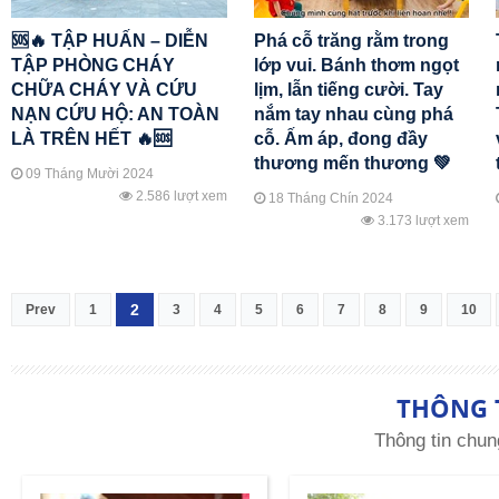
🆘🔥 TẬP HUẤN – DIỄN
Phá cỗ trăng rằm trong
TẬP PHÒNG CHÁY
lớp vui. Bánh thơm ngọt
CHỮA CHÁY VÀ CỨU
lịm, lẫn tiếng cười. Tay
NẠN CỨU HỘ: AN TOÀN
nắm tay nhau cùng phá
LÀ TRÊN HẾT 🔥🆘
cỗ. Ấm áp, đong đầy
thương mến thương 💚
09 Tháng Mười 2024
2.586 lượt xem
18 Tháng Chín 2024
3.173 lượt xem
2
Prev
1
3
4
5
6
7
8
9
10
THÔNG 
Thông tin chun