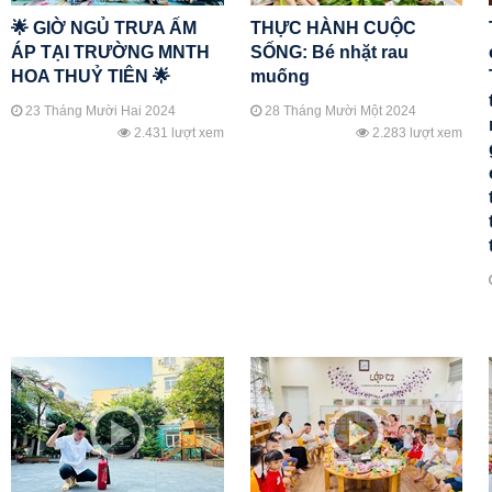
🌟 GIỜ NGỦ TRƯA ẤM
THỰC HÀNH CUỘC
ÁP TẠI TRƯỜNG MNTH
SỐNG: Bé nhặt rau
HOA THUỶ TIÊN 🌟
muống
23 Tháng Mười Hai 2024
28 Tháng Mười Một 2024
2.431 lượt xem
2.283 lượt xem