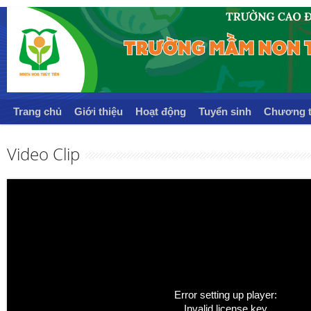
Trang chủ
Giới thiệu
Hoạt động
Tuyển sinh
Chương t
Video Clip
Error setting up player:
Invalid license key