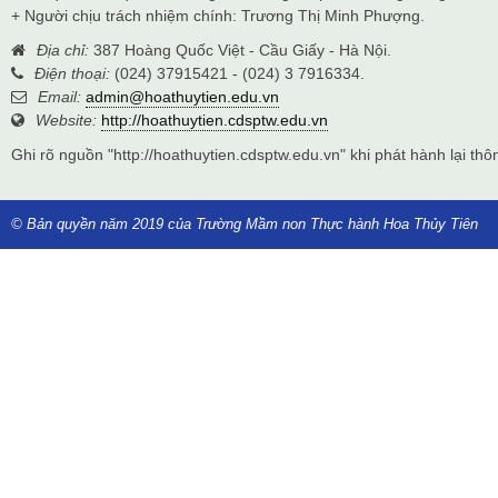
+ Người chịu trách nhiệm chính: Trương Thị Minh Phượng.
Địa chỉ:
387 Hoàng Quốc Việt - Cầu Giấy - Hà Nội.
Điện thoại:
(024) 37915421 - (024) 3 7916334.
Email:
admin@hoathuytien.edu.vn
Website:
http://hoathuytien.cdsptw.edu.vn
Ghi rõ nguồn "http://hoathuytien.cdsptw.edu.vn" khi phát hành lại thôn
© Bản quyền năm 2019 của Trường Mầm non Thực hành Hoa Thủy Tiên