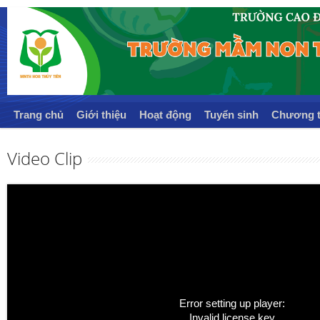
Trang chủ
Giới thiệu
Hoạt động
Tuyển sinh
Chương t
Video Clip
Error setting up player:
Invalid license key