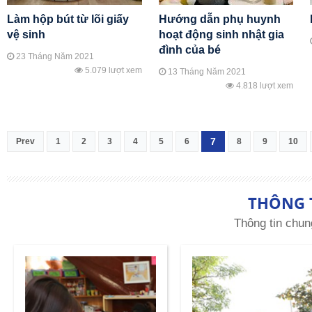
Làm hộp bút từ lõi giấy
Hướng dẫn phụ huynh
vệ sinh
hoạt động sinh nhật gia
đình của bé
23 Tháng Năm 2021
5.079 lượt xem
13 Tháng Năm 2021
4.818 lượt xem
7
Prev
1
2
3
4
5
6
8
9
10
THÔNG 
Thông tin chun