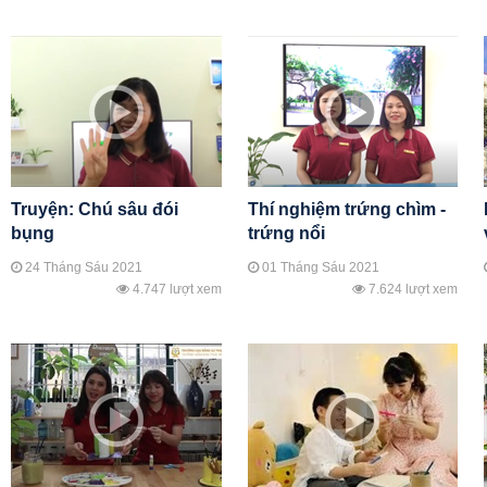
Truyện: Chú sâu đói
Thí nghiệm trứng chìm -
bụng
trứng nổi
24 Tháng Sáu 2021
01 Tháng Sáu 2021
4.747 lượt xem
7.624 lượt xem