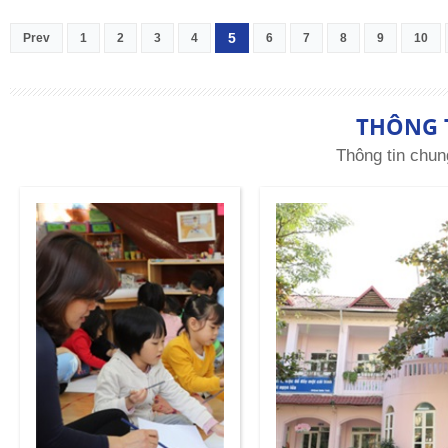
5
Prev
1
2
3
4
6
7
8
9
10
THÔNG 
Thông tin chun