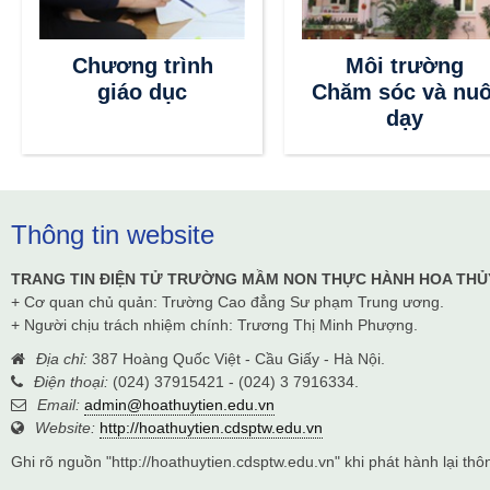
Chương trình
Môi trường
giáo dục
Chăm sóc và nuô
dạy
Thông tin website
TRANG TIN ĐIỆN TỬ TRƯỜNG MẦM NON THỰC HÀNH HOA THỦ
+ Cơ quan chủ quản: Trường Cao đẳng Sư phạm Trung ương.
+ Người chịu trách nhiệm chính: Trương Thị Minh Phượng.
Địa chỉ:
387 Hoàng Quốc Việt - Cầu Giấy - Hà Nội.
Điện thoại:
(024) 37915421 - (024) 3 7916334.
Email:
admin@hoathuytien.edu.vn
Website:
http://hoathuytien.cdsptw.edu.vn
Ghi rõ nguồn "http://hoathuytien.cdsptw.edu.vn" khi phát hành lại thôn