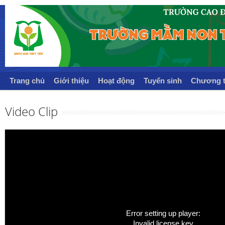
Trang chủ
Giới thiệu
Hoạt động
Tuyển sinh
Chương t
Video Clip
Error setting up player:
Invalid license key