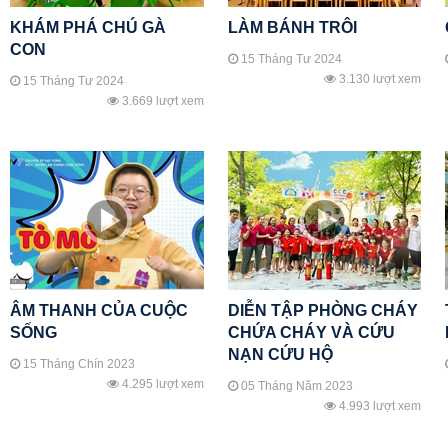
KHÁM PHÁ CHÚ GÀ
LÀM BÁNH TRÔI
CON
15 Tháng Tư 2024
3.130 lượt xem
15 Tháng Tư 2024
3.669 lượt xem
ÂM THANH CỦA CUỘC
DIỄN TẬP PHÒNG CHÁY
SỐNG
CHỨA CHÁY VÀ CỨU
NẠN CỨU HỘ
15 Tháng Chín 2023
4.295 lượt xem
05 Tháng Năm 2023
4.993 lượt xem