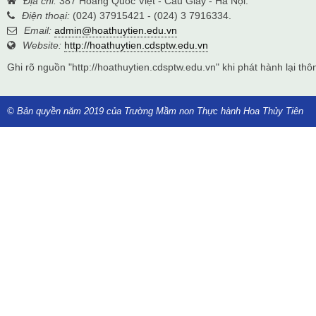
Địa chỉ:
387 Hoàng Quốc Việt - Cầu Giấy - Hà Nội.
Điện thoại:
(024) 37915421 - (024) 3 7916334.
Email:
admin@hoathuytien.edu.vn
Website:
http://hoathuytien.cdsptw.edu.vn
Ghi rõ nguồn "http://hoathuytien.cdsptw.edu.vn" khi phát hành lại thôn
© Bản quyền năm 2019 của Trường Mầm non Thực hành Hoa Thủy Tiên