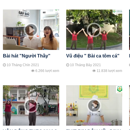
Bài hát "Người Thầy"
Vũ điệu " Bài ca tôm cá"
10 Tháng Chín 2021
10 Tháng Bảy 2021
6.266 lượt xem
11.838 lượt xem