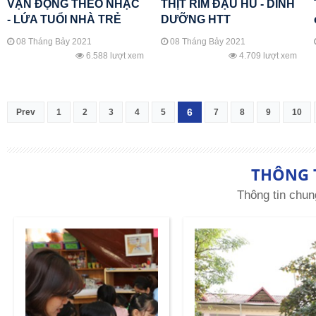
VẬN ĐỘNG THEO NHẠC
THỊT RIM ĐẬU HŨ - DINH
- LỨA TUỔI NHÀ TRẺ
DƯỠNG HTT
08 Tháng Bảy 2021
08 Tháng Bảy 2021
6.588 lượt xem
4.709 lượt xem
6
Prev
1
2
3
4
5
7
8
9
10
THÔNG 
Thông tin chun