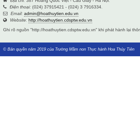
Địa chỉ:
387 Hoàng Quốc Việt - Cầu Giấy - Hà Nội.
Điện thoại:
(024) 37915421 - (024) 3 7916334.
Email:
admin@hoathuytien.edu.vn
Website:
http://hoathuytien.cdsptw.edu.vn
Ghi rõ nguồn "http://hoathuytien.cdsptw.edu.vn" khi phát hành lại thôn
© Bản quyền năm 2019 của Trường Mầm non Thực hành Hoa Thủy Tiên