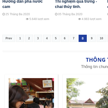
Hướng dẫn pha nước
Thí nghiệm quả trứng -
cam
chai thủy tinh.
25 Tháng Ba 2020
05 Tháng Ba 2020
5.648 lượt xem
4.983 lượt xem
8
Prev
1
2
3
4
5
6
7
9
10
THÔNG 
Thông tin chun