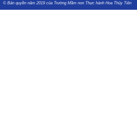
© Bản quyền năm 2019 của Trường Mầm non Thực hành Hoa Thủy Tiên