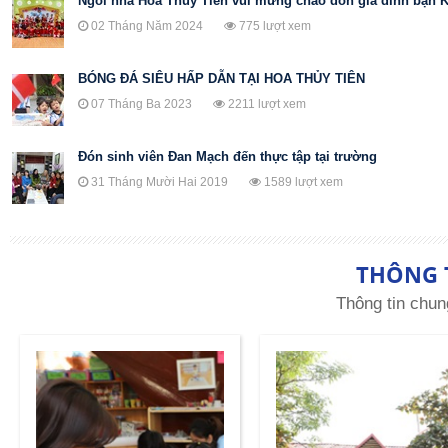
Ngôi nhà Hoa Thuỷ Tiên vui mừng chào đón gia đình bạn 
02 Tháng Năm 2024
775 lượt xem
BÓNG ĐÁ SIÊU HẤP DẪN TẠI HOA THỦY TIÊN
07 Tháng Ba 2023
2211 lượt xem
Đón sinh viên Đan Mạch đến thực tập tại trường
31 Tháng Mười Hai 2019
1589 lượt xem
THÔNG 
Thông tin chun