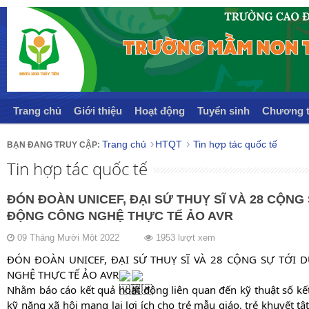
Trang chủ
Giới thiệu
Hoạt động
Tuyển sinh
Chương t
Trang chủ
HTQT
Tin hợp tác quốc tế
Tin hợp tác quốc tế
ĐÓN ĐOÀN UNICEF, ĐẠI SỨ THUỴ SĨ VÀ 28 CỘNG
ĐỘNG CÔNG NGHỆ THỰC TẾ ẢO AVR
09 Tháng Mười Một 2022
1953 lượt xem
ĐÓN ĐOÀN UNICEF, ĐẠI SỨ THUỴ SĨ VÀ 28 CỘNG SỰ TỚI 
NGHỆ THỰC TẾ ẢO AVR
Nhằm báo cáo kết quả hoạt động liên quan đến kỹ thuật số kết
kỹ năng xã hội mang lại lợi ích cho trẻ mẫu giáo, trẻ khuyết tật