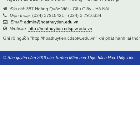
Địa chỉ:
387 Hoàng Quốc Việt - Cầu Giấy - Hà Nội.
Điện thoại:
(024) 37915421 - (024) 3 7916334.
Email:
admin@hoathuytien.edu.vn
Website:
http://hoathuytien.cdsptw.edu.vn
Ghi rõ nguồn "http://hoathuytien.cdsptw.edu.vn" khi phát hành lại thôn
© Bản quyền năm 2019 của Trường Mầm non Thực hành Hoa Thủy Tiên