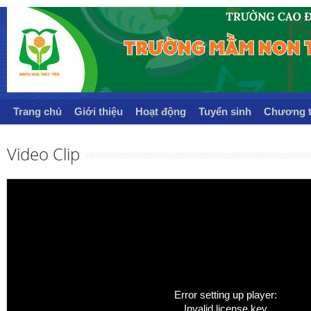
Trang chủ
Giới thiệu
Hoạt động
Tuyển sinh
Chương t
Video Clip
Error setting up player:
Invalid license key