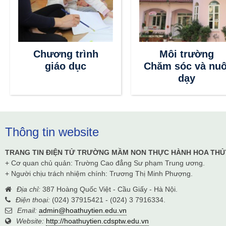
Chương trình
Môi trường
giáo dục
Chăm sóc và nuô
dạy
Thông tin website
TRANG TIN ĐIỆN TỬ TRƯỜNG MẦM NON THỰC HÀNH HOA THỦ
+ Cơ quan chủ quản: Trường Cao đẳng Sư phạm Trung ương.
+ Người chịu trách nhiệm chính: Trương Thị Minh Phượng.
Địa chỉ:
387 Hoàng Quốc Việt - Cầu Giấy - Hà Nội.
Điện thoại:
(024) 37915421 - (024) 3 7916334.
Email:
admin@hoathuytien.edu.vn
Website:
http://hoathuytien.cdsptw.edu.vn