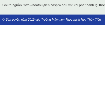
Ghi rõ nguồn "http://hoathuytien.cdsptw.edu.vn" khi phát hành lại thôn
© Bản quyền năm 2019 của Trường Mầm non Thực hành Hoa Thủy Tiên