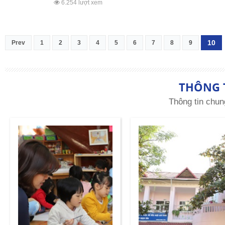
6.254 lượt xem
10
Prev
1
2
3
4
5
6
7
8
9
THÔNG 
Thông tin chun