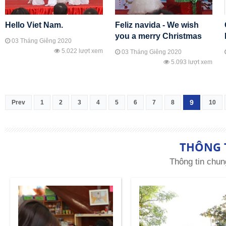
Hello Viet Nam.
Feliz navida - We wish
you a merry Christmas
03 Tháng Giêng 2020
5.022 lượt xem
03 Tháng Giêng 2020
5.093 lượt xem
9
Prev
1
2
3
4
5
6
7
8
10
THÔNG 
Thông tin chun