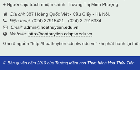
+ Người chịu trách nhiệm chính: Trương Thị Minh Phượng.
Địa chỉ:
387 Hoàng Quốc Việt - Cầu Giấy - Hà Nội.
Điện thoại:
(024) 37915421 - (024) 3 7916334.
Email:
admin@hoathuytien.edu.vn
Website:
http://hoathuytien.cdsptw.edu.vn
Ghi rõ nguồn "http://hoathuytien.cdsptw.edu.vn" khi phát hành lại thôn
© Bản quyền năm 2019 của Trường Mầm non Thực hành Hoa Thủy Tiên