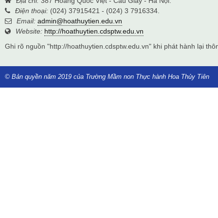
Địa chỉ:
387 Hoàng Quốc Việt - Cầu Giấy - Hà Nội.
Điện thoại:
(024) 37915421 - (024) 3 7916334.
Email:
admin@hoathuytien.edu.vn
Website:
http://hoathuytien.cdsptw.edu.vn
Ghi rõ nguồn "http://hoathuytien.cdsptw.edu.vn" khi phát hành lại thôn
© Bản quyền năm 2019 của Trường Mầm non Thực hành Hoa Thủy Tiên