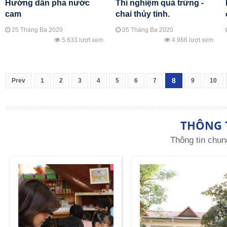
Hướng dẫn pha nước
Thí nghiệm quả trứng -
cam
chai thủy tinh.
25 Tháng Ba 2020
05 Tháng Ba 2020
5.633 lượt xem
4.966 lượt xem
8
Prev
1
2
3
4
5
6
7
9
10
THÔNG 
Thông tin chun