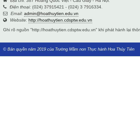
Địa chỉ:
387 Hoàng Quốc Việt - Cầu Giấy - Hà Nội.
Điện thoại:
(024) 37915421 - (024) 3 7916334.
Email:
admin@hoathuytien.edu.vn
Website:
http://hoathuytien.cdsptw.edu.vn
Ghi rõ nguồn "http://hoathuytien.cdsptw.edu.vn" khi phát hành lại thôn
© Bản quyền năm 2019 của Trường Mầm non Thực hành Hoa Thủy Tiên