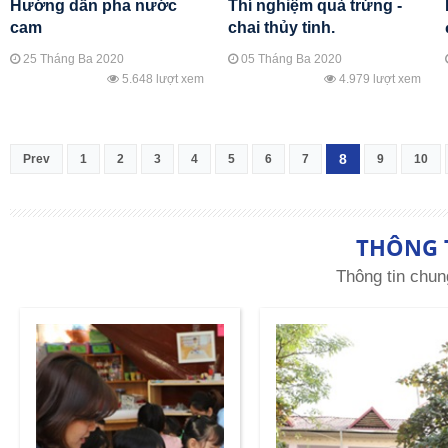
Hướng dẫn pha nước
Thí nghiệm quả trứng -
cam
chai thủy tinh.
25 Tháng Ba 2020
05 Tháng Ba 2020
5.648 lượt xem
4.979 lượt xem
8
Prev
1
2
3
4
5
6
7
9
10
THÔNG 
Thông tin chun