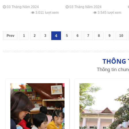
03 Tháng Năm 2024
03 Tháng Năm 2024
3.011 lượt xem
3.545 lượt xem
4
Prev
1
2
3
5
6
7
8
9
10
THÔNG 
Thông tin chun