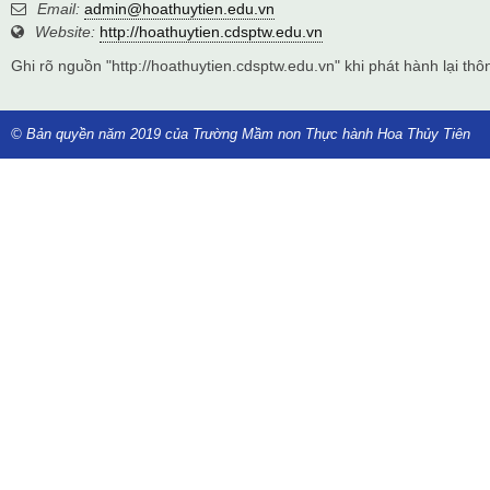
Email:
admin@hoathuytien.edu.vn
Website:
http://hoathuytien.cdsptw.edu.vn
Ghi rõ nguồn "http://hoathuytien.cdsptw.edu.vn" khi phát hành lại thôn
© Bản quyền năm 2019 của Trường Mầm non Thực hành Hoa Thủy Tiên