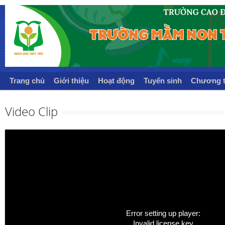
Trang chủ
Giới thiệu
Hoạt động
Tuyển sinh
Chương t
Video Clip
Error setting up player:
Invalid license key