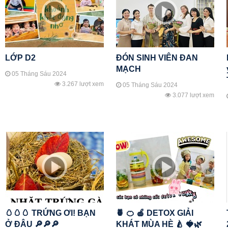
LỚP D2
ĐÓN SINH VIÊN ĐAN
MẠCH
05 Tháng Sáu 2024
3.267 lượt xem
05 Tháng Sáu 2024
3.077 lượt xem
🥚🥚🥚 TRỨNG ƠI! BẠN
🍍 🍊 🍎 DETOX GIẢI
Ở ĐÂU 🔎🔎🔎
KHÁT MÙA HÈ 🍐 🍓🌿