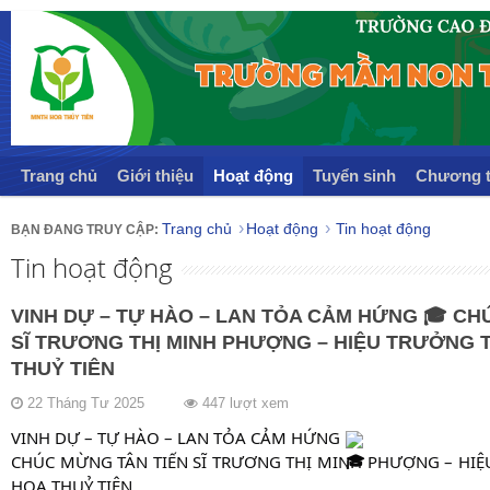
Trang chủ
Giới thiệu
Hoạt động
Tuyển sinh
Chương t
Trang chủ
Hoạt động
Tin hoạt động
Tin hoạt động
VINH DỰ – TỰ HÀO – LAN TỎA CẢM HỨNG 🎓 CH
SĨ TRƯƠNG THỊ MINH PHƯỢNG – HIỆU TRƯỞNG
THUỶ TIÊN
22 Tháng Tư 2025
447 lượt xem
VINH DỰ – TỰ HÀO – LAN TỎA CẢM HỨNG
CHÚC MỪNG TÂN TIẾN SĨ TRƯƠNG THỊ MINH PHƯỢNG – H
HOA THUỶ TIÊN