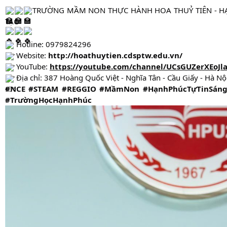
TRƯỜNG MẦM NON THỰC HÀNH HOA T
HUỶ TIÊN - H
TẠO
Hotline: 0979824296
Website:
http://hoathuytien.cdsptw.edu.vn/
YouTube:
https://youtube.com/channel/UCsGUZerXEoJl
Địa chỉ: 387 Hoàng Quốc Việt - Nghĩa Tân - Cầu Giấy - Hà Nội
#NCE
#STEAM
#REGGIO
#MầmNon
#HạnhPhúcTựTinSáng
#TrườngHọcHạnhPhúc