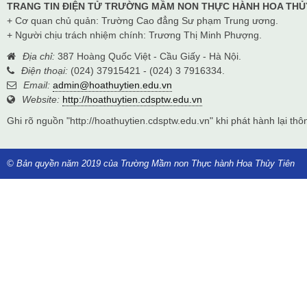
TRANG TIN ĐIỆN TỬ TRƯỜNG MẦM NON THỰC HÀNH HOA THỦ
+ Cơ quan chủ quản: Trường Cao đẳng Sư phạm Trung ương.
+ Người chịu trách nhiệm chính: Trương Thị Minh Phượng.
Địa chỉ:
387 Hoàng Quốc Việt - Cầu Giấy - Hà Nội.
Điện thoại:
(024) 37915421 - (024) 3 7916334.
Email:
admin@hoathuytien.edu.vn
Website:
http://hoathuytien.cdsptw.edu.vn
Ghi rõ nguồn "http://hoathuytien.cdsptw.edu.vn" khi phát hành lại thôn
© Bản quyền năm 2019 của Trường Mầm non Thực hành Hoa Thủy Tiên