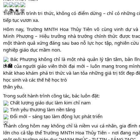
Trên hành trình tri thức, không có điểm dừng – chỉ có những cộ
tiếp tục vươn xa.
Hôm nay, Trường MNTH Hoa Thủy Tiên vô cùng vinh dự và t
Minh Phượng – Hiệu trưởng nhà trường chính thức được trao
một thành quả xứng đáng sau bao nỗ lực học tập, nghiên cứu 
nghiệp giáo dục mầm non.
Bác Phượng không chỉ là một nhà quản lý tận tâm, bản lĩn
biểu của người giáo viên thời đại mới – luôn mang trong mình 
khát khao khám phá tri thức và lan tỏa những giá trị tốt đẹp
học sinh và các thế hệ học trò
thân yêu.
Trong suốt hành trình công tác, bác luôn đặt:
Chất lượng giáo dục làm kim chỉ nam
Tình yêu thương làm nền tảng
Đổi mới – sáng tạo làm động lực phát triển
Thành công hôm nay không chỉ là niềm vui cá nhân, gia đìn
lớn cho cả tập thể Trường MNTH Hoa Thủy Tiên – nơi đang ngày
một môi trường giáo dục "HẠNH PHÚC - TỰ TIN - SÁNG TẠO"