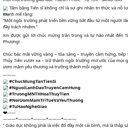
Tấm bằng Tiến sĩ không chỉ là sự ghi nhận tri thức và nỗ lự
mạnh mẽ rằng:
“Một ngôi trường phát triển bền vững bắt đầu từ một người lãn
đầy trách nhiệm.”
Xin được gửi lời chúc mừng trân trọng và tự hào nhất đến T
Phượng!
Chúc bác mãi vững vàng – tỏa sáng – truyền cảm hứng, tiế
Thủy Tiên vươn xa – trở thành ngôi trường mơ ước của mọi gia
ươm mầm yêu thương và trưởng thành mỗi ngày!
———
#ChucMungTanTienSi
#NguoiLanhDaoTruyenCamHung
#TruongMNTHHoaThuyTien
#NoiUomMamTriTueVaYeuThuong
#TuHaoNgheGiao
———
———*———*———*———*———
“ Giáo dục không phải là việc đổ đầy một cái bình, mà là thắp 