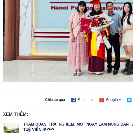
Chia sẻ qua
Facebook
Google +
XEM THÊM:
THAM QUAN, TRẢI NGHIỆM, MỘT NGÀY LÀM NÔNG DÂN T
TUỆ VIÊN 🌱🌱🌱